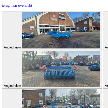
terug naar overzicht
Angled view
An
Angled view
An