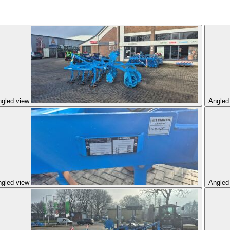
gled view
Angled
gled view
Angled