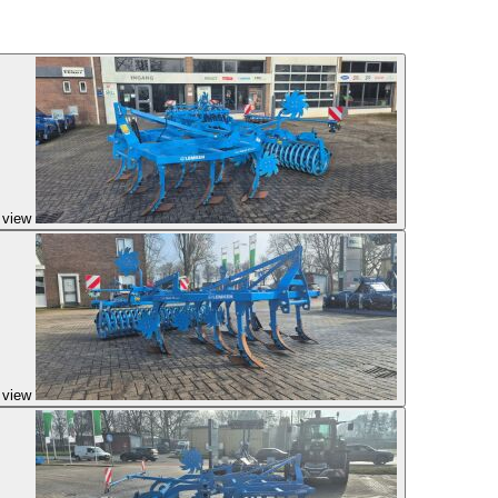
 view
 view