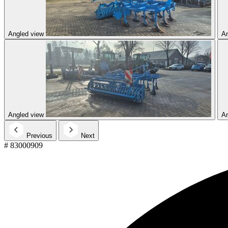
Angled view
An
Angled view
An
Previous
Next
# 83000909