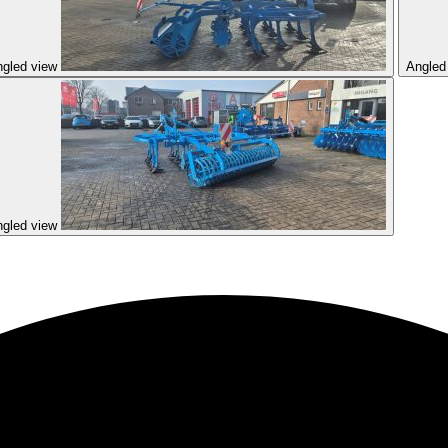
gled view
Angled
gled view