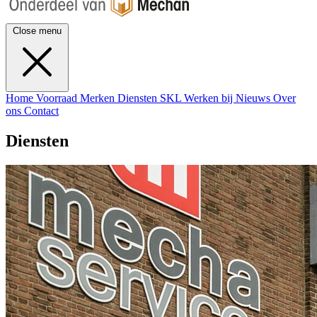
Close menu
Home
Voorraad
Merken
Diensten
SKL
Werken bij
Nieuws
Over
ons
Contact
Diensten