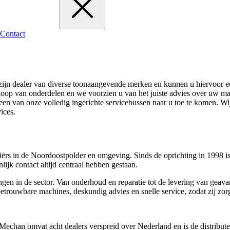
Contact
ijn dealer van diverse toonaangevende merken en kunnen u hiervoor een
koop van onderdelen en we voorzien u van het juiste advies over uw mac
 een van onze volledig ingerichte servicebussen naar u toe te komen. 
ices.
rs in de Noordoostpolder en omgeving. Sinds de oprichting in 1998 is h
lijk contact altijd centraal hebben gestaan.
en in de sector. Van onderhoud en reparatie tot de levering van geav
betrouwbare machines, deskundig advies en snelle service, zodat zij z
. Mechan omvat acht dealers verspreid over Nederland en is de distribu