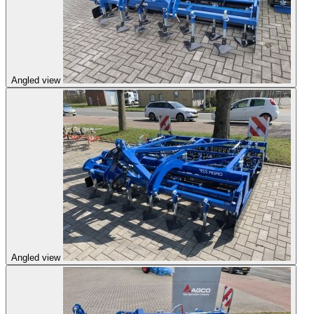
Angled view
Angled view