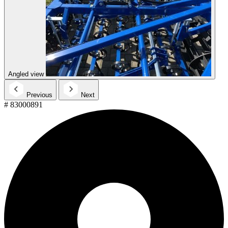
Angled view
Previous
Next
# 83000891