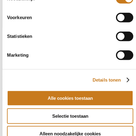
Voorkeuren
Statistieken
Gerelateerde advertenties
Grondbewerking
#1733
Marketing
Lemken JUWEL 7M V 4N100 2014
Prijs
Details tonen
€ 14.250,-
Alle cookies toestaan
Bouwjaar
2014
Selectie toestaan
Gebruikte Lemken Juwel 7MV 4N 100 met serienummer 409014,
bouwjaa...
Alleen noodzakelijke cookies