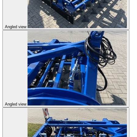
Angled view
Angled view