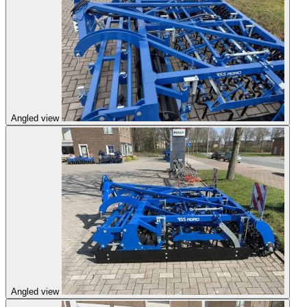
Angled view
Angled view