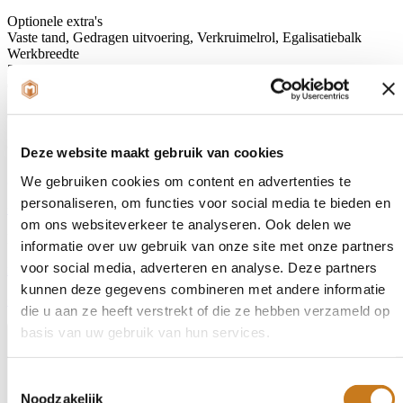
Optionele extra's
Vaste tand, Gedragen uitvoering, Verkruimelrol, Egalisatiebalk
Werkbreedte
3
€ 17.500,-
Contactpersoon
Guido Voerman
Deze website maakt gebruik van cookies
guido@mecha-service.nl
We gebruiken cookies om content en advertenties te
personaliseren, om functies voor social media te bieden en
+31(0)6 3013 1719
om ons websiteverkeer te analyseren. Ook delen we
Roy Stam
informatie over uw gebruik van onze site met onze partners
voor social media, adverteren en analyse. Deze partners
roy@mecha-service.nl
kunnen deze gegevens combineren met andere informatie
+31 (0)6 3068 7289
die u aan ze heeft verstrekt of die ze hebben verzameld op
basis van uw gebruik van hun services.
Afspraak maken
Contact opnemen
Toestemmingsselectie
Noodzakelijk