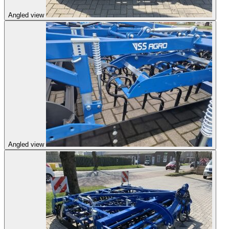
Angled view
Angled view