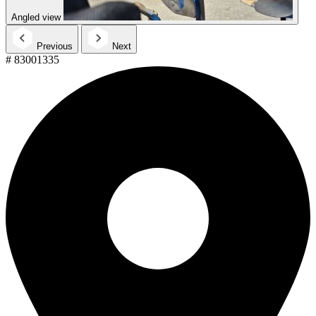
Angled view
Previous
Next
# 83001335