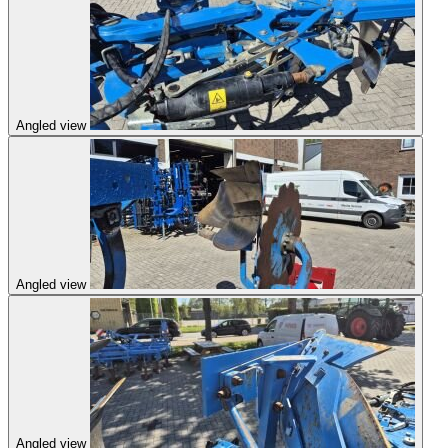
Angled view
Angled view
Angled view