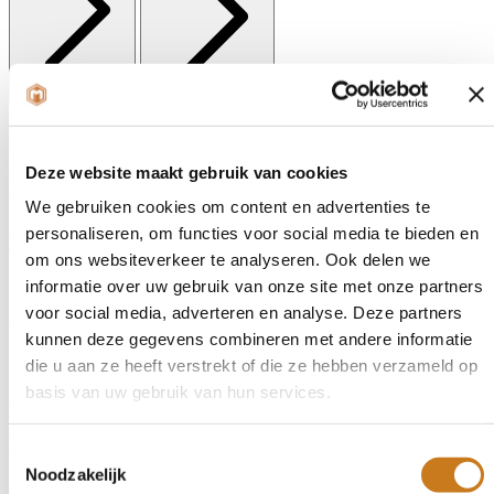
Gerelateerde advertenties
Deze website maakt gebruik van cookies
Grondbewerking
#1733
We gebruiken cookies om content en advertenties te
personaliseren, om functies voor social media te bieden en
Lemken JUWEL 7M V 4N100 2014
om ons websiteverkeer te analyseren. Ook delen we
Prijs
informatie over uw gebruik van onze site met onze partners
voor social media, adverteren en analyse. Deze partners
€ 14.250,-
kunnen deze gegevens combineren met andere informatie
Bouwjaar
die u aan ze heeft verstrekt of die ze hebben verzameld op
basis van uw gebruik van hun services.
2014
Gebruikte Lemken Juwel 7MV 4N 100 met serienummer 409014,
Toestemmingsselectie
bouwjaa...
Noodzakelijk