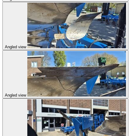
Angled view
Angled view