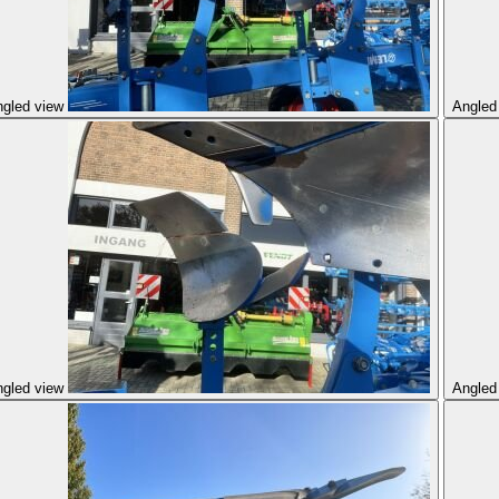
gled view
Angled
gled view
Angled