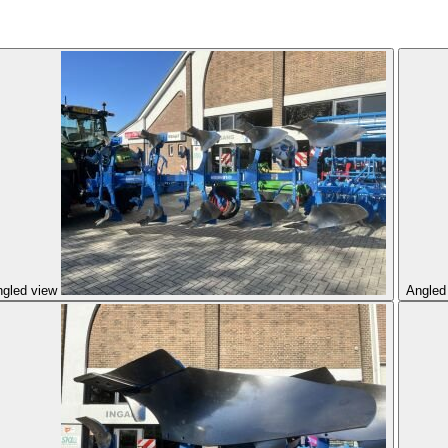
gled view
Angled