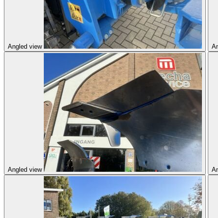
Angled view
An
Angled view
An