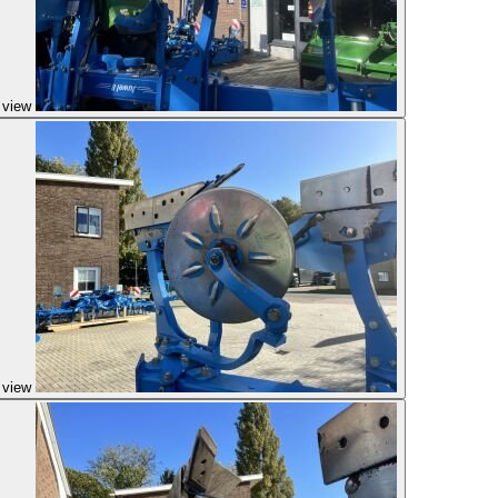
 view
 view