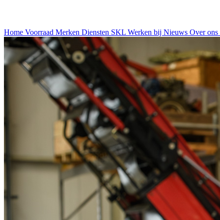
Home
Voorraad
Merken
Diensten
SKL
Werken bij
Nieuws
Over ons