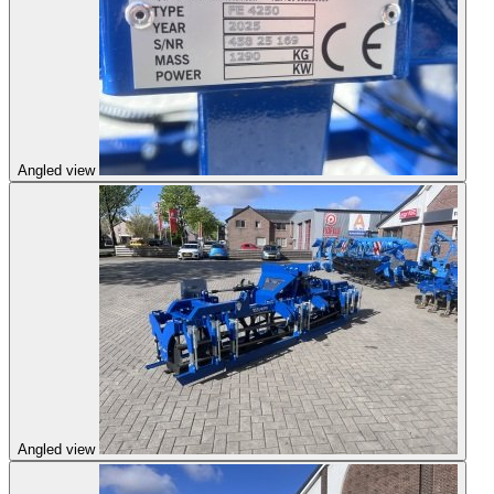
Angled view
Angled view