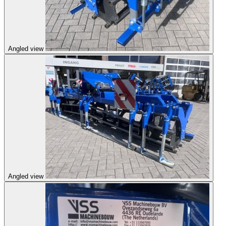
Angled view
Angled view